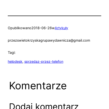
Opublikowano
2018-06-26
w
Artykuły
przez
swietokrzyskagrupawydawnicza@gmail.com
Tagi:
helpdesk
, 
sprzedaz-przez-telefon
Komentarze
Dodaj komentarz