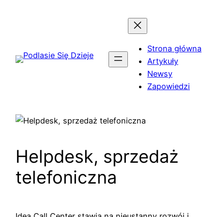
Przejdź
do
treści
Strona główna
Artykuły
Newsy
Zapowiedzi
Helpdesk, sprzedaż
telefoniczna
Idea Call Center stawia na nieustanny rozwój i