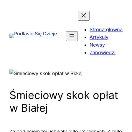
Przejdź
do
treści
Strona główna
Artykuły
Newsy
Zapowiedzi
Śmieciowy skok opłat
w Białej
Za podjęciem tej uchwały było 13 radnych, 4 było