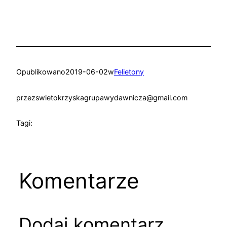
Opublikowano
2019-06-02
w
Felietony
przez
swietokrzyskagrupawydawnicza@gmail.com
Tagi:
Komentarze
Dodaj komentarz